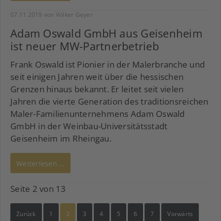
07.11.2019
von Volker Geyer
Adam Oswald GmbH aus Geisenheim
ist neuer MW-Partnerbetrieb
Frank Oswald ist Pionier in der Malerbranche und
seit einigen Jahren weit über die hessischen
Grenzen hinaus bekannt. Er
leitet seit vielen
Jahren die vierte Generation des traditionsreichen
Maler-Familienunternehmens Adam Oswald
GmbH in der Weinbau-Universitätsstadt
Geisenheim im Rheingau.
Weiterlesen …
Seite 2 von 13
Zurück
1
2
3
4
5
6
7
Vorwärts