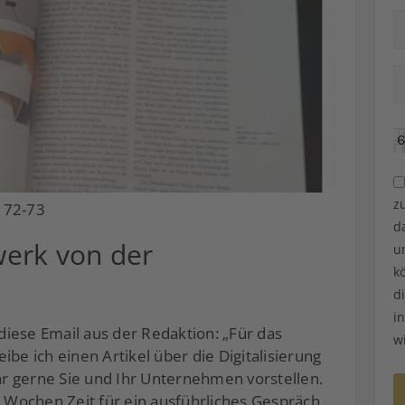
z
 72-73
d
erk von der
u
k
d
i
iese Email aus der Redaktion: „Für das
w
ibe ich einen Artikel über die Digitalisierung
r gerne Sie und Ihr Unternehmen vorstellen.
Wochen Zeit für ein ausführliches Gespräch