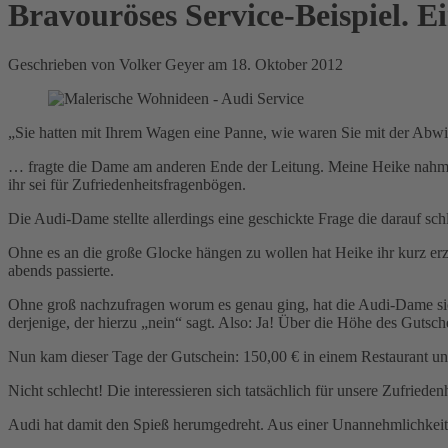
Bravouröses Service-Beispiel.
Geschrieben von Volker Geyer am
18. Oktober 2012
„Sie hatten mit Ihrem Wagen eine Panne, wie waren Sie mit der Abwi
… fragte die Dame am anderen Ende der Leitung. Meine Heike nahm d
ihr sei für Zufriedenheitsfragenbögen.
Die Audi-Dame stellte allerdings eine geschickte Frage die darauf sch
Ohne es an die große Glocke hängen zu wollen hat Heike ihr kurz erzä
abends passierte.
Ohne groß nachzufragen worum es genau ging, hat die Audi-Dame sich
derjenige, der hierzu „nein“ sagt. Also: Ja! Über die Höhe des Gutsche
Nun kam dieser Tage der Gutschein: 150,00 € in einem Restaurant u
Nicht schlecht! Die interessieren sich tatsächlich für unsere Zufried
Audi hat damit den Spieß herumgedreht. Aus einer Unannehmlichkei