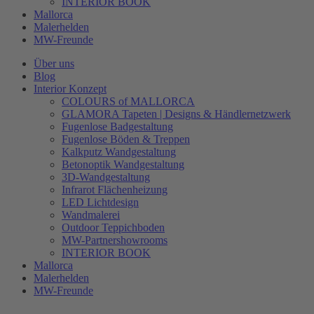
INTERIOR BOOK
Mallorca
Malerhelden
MW-Freunde
Über uns
Blog
Interior Konzept
COLOURS of MALLORCA
GLAMORA Tapeten | Designs & Händlernetzwerk
Fugenlose Badgestaltung
Fugenlose Böden & Treppen
Kalkputz Wandgestaltung
Betonoptik Wandgestaltung
3D-Wandgestaltung
Infrarot Flächenheizung
LED Lichtdesign
Wandmalerei
Outdoor Teppichboden
MW-Partnershowrooms
INTERIOR BOOK
Mallorca
Malerhelden
MW-Freunde