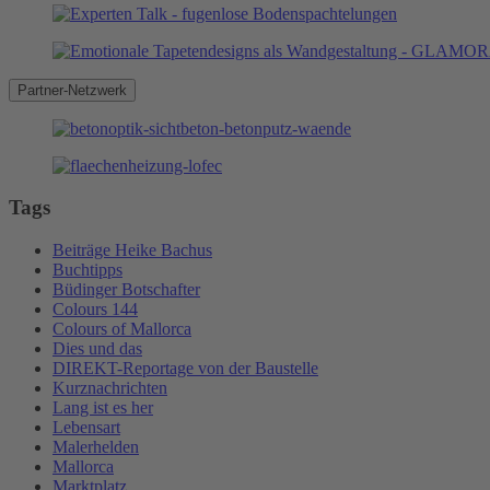
Partner-Netzwerk
Tags
Beiträge Heike Bachus
Buchtipps
Büdinger Botschafter
Colours 144
Colours of Mallorca
Dies und das
DIREKT-Reportage von der Baustelle
Kurznachrichten
Lang ist es her
Lebensart
Malerhelden
Mallorca
Marktplatz