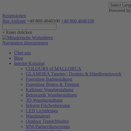
Powered b
Rezensionen
Ihre Anfrage
+49 800 4040100
+49 800 4040100
+ Enter drücken
Navigation überspringen
Über uns
Blog
Interior Konzept
COLOURS of MALLORCA
GLAMORA Tapeten | Designs & Händlernetzwerk
Fugenlose Badgestaltung
Fugenlose Böden & Treppen
Kalkputz Wandgestaltung
Betonoptik Wandgestaltung
3D-Wandgestaltung
Infrarot Flächenheizung
LED Lichtdesign
Wandmalerei
Outdoor Teppichboden
MW-Partnershowrooms