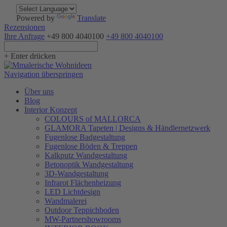
Powered by
Translate
Rezensionen
Ihre Anfrage
+49 800 4040100
+49 800 4040100
+ Enter drücken
Navigation überspringen
Über uns
Blog
Interior Konzept
COLOURS of MALLORCA
GLAMORA Tapeten | Designs & Händlernetzwerk
Fugenlose Badgestaltung
Fugenlose Böden & Treppen
Kalkputz Wandgestaltung
Betonoptik Wandgestaltung
3D-Wandgestaltung
Infrarot Flächenheizung
LED Lichtdesign
Wandmalerei
Outdoor Teppichboden
MW-Partnershowrooms