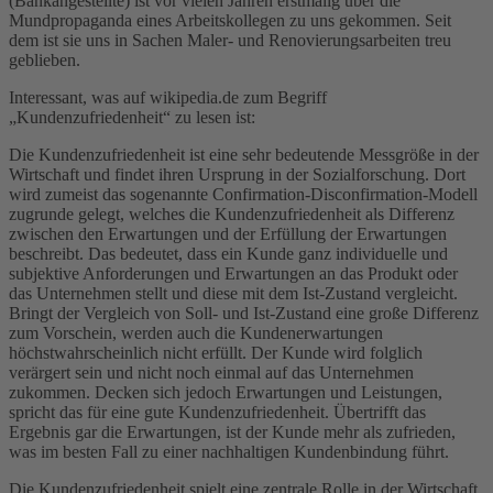
(Bankangestellte) ist vor vielen Jahren erstmalig über die
Mundpropaganda eines Arbeitskollegen zu uns gekommen. Seit
dem ist sie uns in Sachen Maler- und Renovierungsarbeiten treu
geblieben.
Interessant, was auf wikipedia.de zum Begriff
„Kundenzufriedenheit“ zu lesen ist:
Die Kundenzufriedenheit ist eine sehr bedeutende Messgröße in der
Wirtschaft und findet ihren Ursprung in der Sozialforschung. Dort
wird zumeist das sogenannte Confirmation-Disconfirmation-Modell
zugrunde gelegt, welches die Kundenzufriedenheit als Differenz
zwischen den Erwartungen und der Erfüllung der Erwartungen
beschreibt. Das bedeutet, dass ein Kunde ganz individuelle und
subjektive Anforderungen und Erwartungen an das Produkt oder
das Unternehmen stellt und diese mit dem Ist-Zustand vergleicht.
Bringt der Vergleich von Soll- und Ist-Zustand eine große Differenz
zum Vorschein, werden auch die Kundenerwartungen
höchstwahrscheinlich nicht erfüllt. Der Kunde wird folglich
verärgert sein und nicht noch einmal auf das Unternehmen
zukommen. Decken sich jedoch Erwartungen und Leistungen,
spricht das für eine gute Kundenzufriedenheit. Übertrifft das
Ergebnis gar die Erwartungen, ist der Kunde mehr als zufrieden,
was im besten Fall zu einer nachhaltigen Kundenbindung führt.
Die Kundenzufriedenheit spielt eine zentrale Rolle in der Wirtschaft.