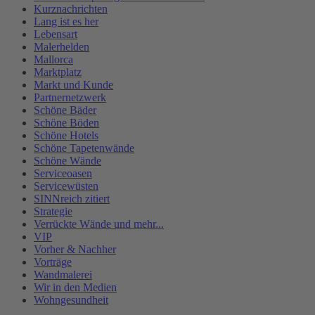
Kurznachrichten
Lang ist es her
Lebensart
Malerhelden
Mallorca
Marktplatz
Markt und Kunde
Partnernetzwerk
Schöne Bäder
Schöne Böden
Schöne Hotels
Schöne Tapetenwände
Schöne Wände
Serviceoasen
Servicewüsten
SINNreich zitiert
Strategie
Verrückte Wände und mehr...
VIP
Vorher & Nachher
Vorträge
Wandmalerei
Wir in den Medien
Wohngesundheit