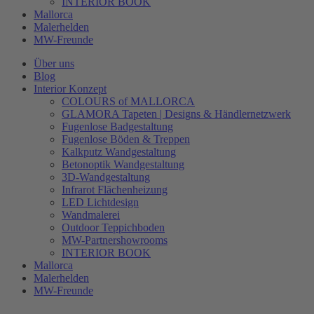
INTERIOR BOOK
Mallorca
Malerhelden
MW-Freunde
Über uns
Blog
Interior Konzept
COLOURS of MALLORCA
GLAMORA Tapeten | Designs & Händlernetzwerk
Fugenlose Badgestaltung
Fugenlose Böden & Treppen
Kalkputz Wandgestaltung
Betonoptik Wandgestaltung
3D-Wandgestaltung
Infrarot Flächenheizung
LED Lichtdesign
Wandmalerei
Outdoor Teppichboden
MW-Partnershowrooms
INTERIOR BOOK
Mallorca
Malerhelden
MW-Freunde