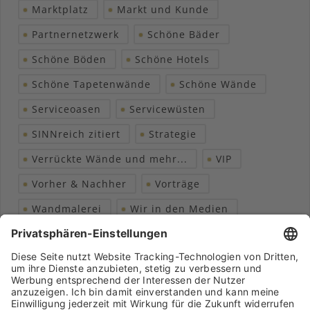
Marktplatz
Markt und Kunde
Partnernetzwerk
Schöne Bäder
Schöne Böden
Schöne Hotels
Schöne Tapetenwände
Schöne Wände
Serviceoasen
Servicewüsten
SINNreich zitiert
Strategie
Verrückte Wände und mehr...
VIP
Vorher & Nachher
Vorträge
Wandmalerei
Wir in den Medien
Wohngesundheit