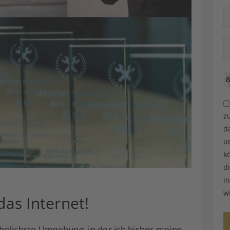
z
d
u
k
d
i
w
as Internet!
hnlichste Umgebung, in der ich bisher meine