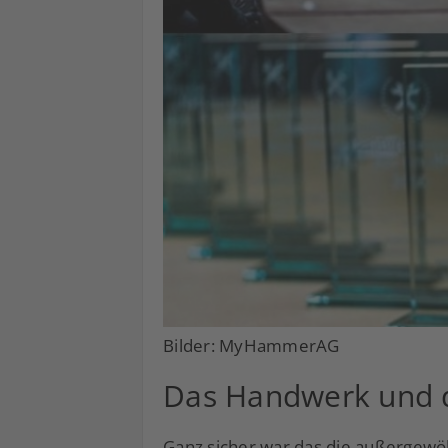
Bilder: MyHammerAG
Das Handwerk und d
Ganz sicher war das die außergewö