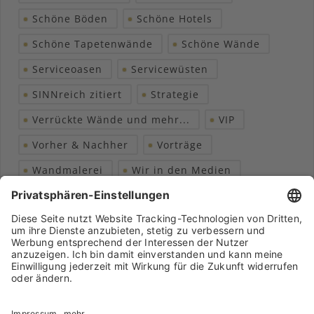
Schöne Böden
Schöne Hotels
Schöne Tapetenwände
Schöne Wände
Serviceoasen
Servicewüsten
SINNreich zitiert
Strategie
Verrückte Wände und mehr...
VIP
Vorher & Nachher
Vorträge
Wandmalerei
Wir in den Medien
Wohngesundheit
Archiv
Liebeserklärung
Chronik
Vorträge
Presse
Markenpartner
Partnerbetrieb werden
Impressum