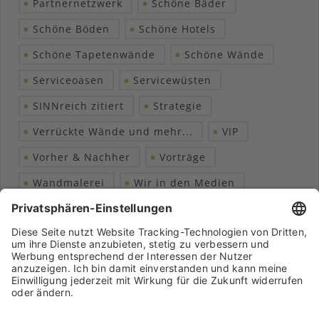
Partnernetzwerk
Schöne Bäder
Schöne Böden
Schöne Hotels
Schöne Tapetenwände
Schöne Wände
Serviceoasen
Servicewüsten
SINNreich zitiert
Strategie
Verrückte Wände und mehr...
VIP
Vorher & Nachher
Vorträge
Wandmalerei
Wir in den Medien
Wohngesundheit
Archiv
Liebeserklärung
Chronik
Vorträge
Presse