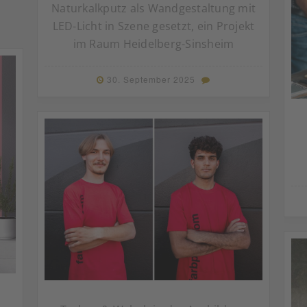
Naturkalkputz als Wandgestaltung mit
LED-Licht in Szene gesetzt, ein Projekt
im Raum Heidelberg-Sinsheim
30. September 2025