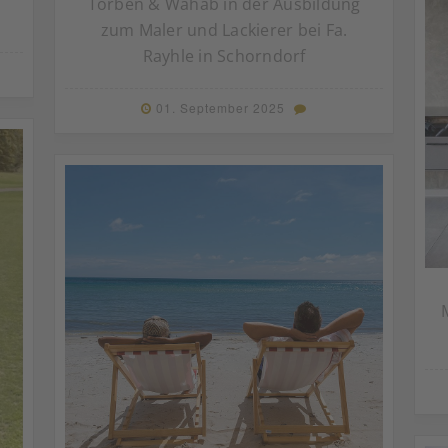
Torben & Wahab in der Ausbildung
zum Maler und Lackierer bei Fa.
Rayhle in Schorndorf
01. September 2025