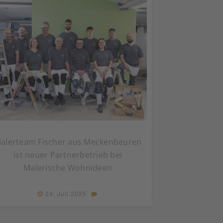
alerteam Fischer aus Meckenbeuren
ist neuer Partnerbetrieb bei
Malerische Wohnideen
24. Juli 2025