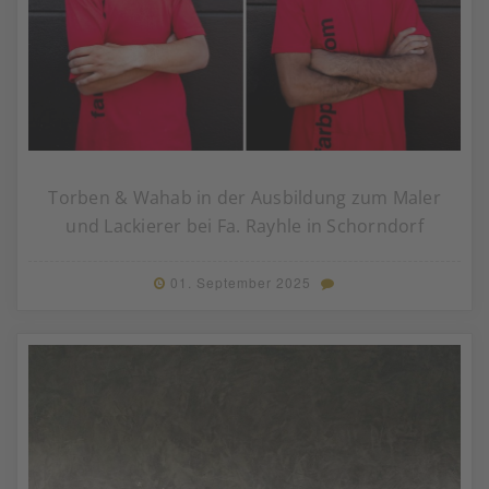
Torben & Wahab in der Ausbildung zum Maler
und Lackierer bei Fa. Rayhle in Schorndorf
01. September 2025