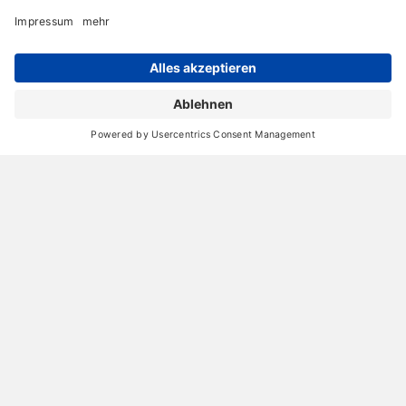
Huch, was das denn? Ein blau/schwarzes Haus!
14. November 2010
Nina Ruge's Erfahrungen mit Handwerkern
14. November 2010
Erst abdecken, dann malern!