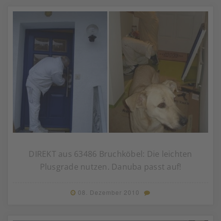
DIREKT aus 63486 Bruchköbel: Die leichten
Plusgrade nutzen. Danuba passt auf!
08. Dezember 2010