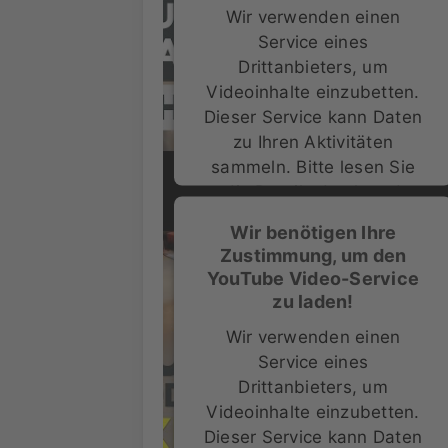
Wir verwenden einen
Service eines
Drittanbieters, um
Videoinhalte einzubetten.
Dieser Service kann Daten
zu Ihren Aktivitäten
sammeln. Bitte lesen Sie
die Details durch und
stimmen Sie der Nutzung
Wir benötigen Ihre
des Service zu, um dieses
Zustimmung, um den
Video anzusehen.
YouTube Video-Service
zu laden!
Mehr Informationen
Wir verwenden einen
Service eines
Akzeptieren
Drittanbieters, um
powered by
Usercentrics
Videoinhalte einzubetten.
Consent Management Platform
Dieser Service kann Daten