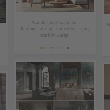
Wandfarbe Braun in der
H
Raumgestaltung - Natürlichkeit pur,
stark im Design
30. Mai 2025