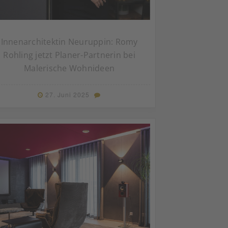
Innenarchitektin Neuruppin: Romy
Rohling jetzt Planer-Partnerin bei
Malerische Wohnideen
27. Juni 2025