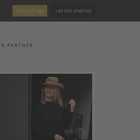
Ihre Anfrage
+49 800 4040100
ER-PARTNER