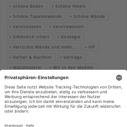
Schöne Böden
Schöne Hotels
Schöne Tapetenwände
Schöne Wände
Serviceoasen
Servicewüsten
SINNreich zitiert
Strategie
Verrückte Wände und mehr...
VIP
Vorher & Nachher
Vorträge
Wandmalerei
Wir in den Medien
Wohngesundheit
Archiv
Liebeserklärung
Chronik
Vorträge
Presse
Markenpartner
Partnerbetrieb werden
Impressum