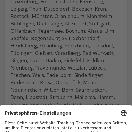
Luxemburg, Friedrichshafen, Flensburg,
Leipzig, Thun, Düsseldorf, Bexbach, Krün,
Rostock, Münster, Oranienburg, Mannheim,
Böblingen, Dudelange, Allendorf, Stuttgart,
Offenbach, Tegernsee, Bochum, Ahaus, Ulm,
Seefeld, Regensburg, Sylt, Schorndorf,
Heidelberg, Straubing, Pforzheim, Troisdorf,
Tübingen, Gießen, Vorarlberg, Bad Wurzach,
Bingen, Baden Baden, Bielefeld, Feldkirch,
Nienburg, Travemünde, Wetzlar, Lübeck,
Frechen, Wels, Paderborn, Sindelfingen,
Rüdesheim, Riesa, Osnabrück, Mainz,
Neunkirchen, Witten, Bern, Saarbrücken,
Bonn, Lippstadt, Straubing, Mallorca, Hamm,
Passau, Innsbruck, Zürich, Vaduz, Ludwigsburg,
Hanau, Eltville und Essen.