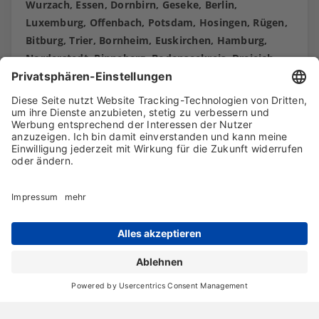
Wurzach, Essen, Dornbirn, Geseke, Berlin,
Luxemburg, Offenbach, Potsdam, Hosingen, Rügen,
Bitburg, Trier, Bornheim, Euskirchen, Hamburg,
Norderstedt, Pinneberg, Bodenseekreis, Dreieich,
Langen.