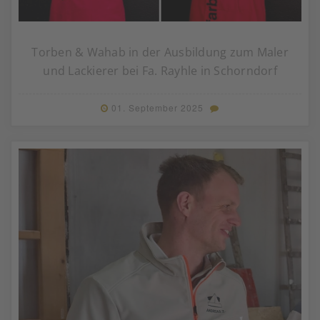
Torben & Wahab in der Ausbildung zum Maler
und Lackierer bei Fa. Rayhle in Schorndorf
01. September 2025