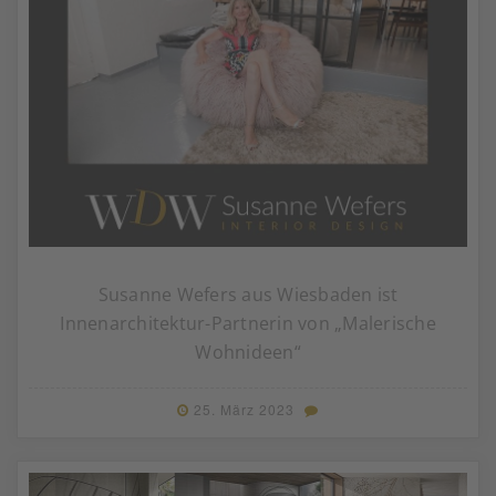
Susanne Wefers aus Wiesbaden ist
Innenarchitektur-Partnerin von „Malerische
Wohnideen“
25. März 2023