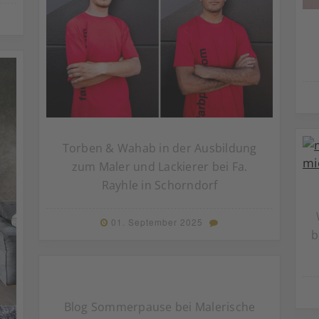
Torben & Wahab in der Ausbildung
zum Maler und Lackierer bei Fa.
Rayhle in Schorndorf
01. September 2025
b
Blog Sommerpause bei Malerische