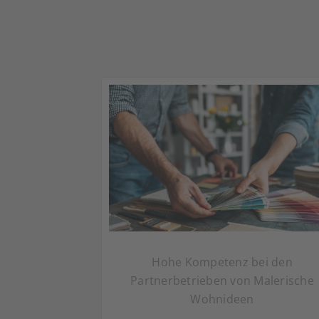
Hohe Kompetenz bei den
Partnerbetrieben von Malerische
Wohnideen