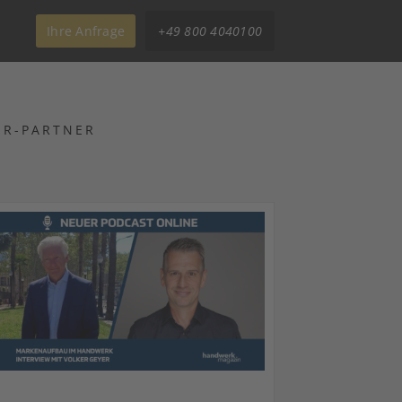
Ihre Anfrage
+49 800 4040100
ER-PARTNER