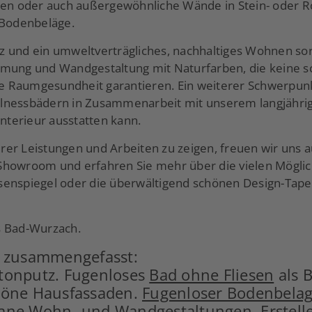
ben oder auch außergewöhnliche Wände in Stein- oder Ro
 Bodenbeläge.
z und ein umweltverträgliches, nachhaltiges Wohnen so
ng und Wandgestaltung mit Naturfarben, die keine sc
ute Raumgesundheit garantieren. Ein weiterer Schwerpun
lnessbädern in Zusammenarbeit mit unserem langjährige
terieur ausstatten kann.
er Leistungen und Arbeiten zu zeigen, freuen wir uns a
Showroom und erfahren Sie mehr über die vielen Möglic
senspiegel oder die überwältigend schönen Design-Tape
s Bad-Wurzach.
o zusammengefasst:
tonputz. Fugenloses
Bad ohne Fliesen
als 
höne Hausfassaden.
Fugenloser Bodenbela
rane Wohn- und Wandgestaltungen
. Erstel