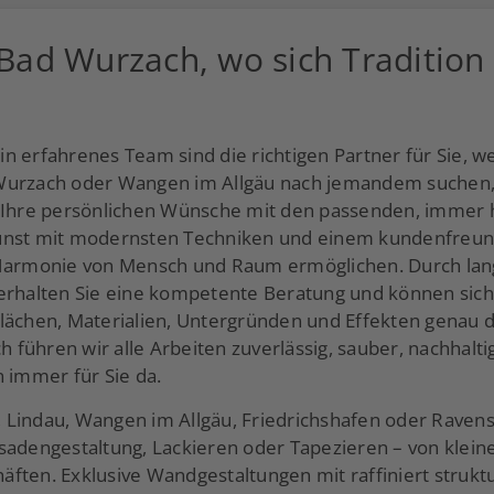
 Bad Wurzach, wo sich Traditio
 erfahrenes Team sind die richtigen Partner für Sie, we
-Wurzach oder Wangen im Allgäu nach jemandem suchen,
n Ihre persönlichen Wünsche mit den passenden, immer 
unst mit modernsten Techniken und einem kundenfreundl
 Harmonie von Mensch und Raum ermöglichen. Durch lan
erhalten Sie eine kompetente Beratung und können sicher
hen, Materialien, Untergründen und Effekten genau die
ch führen wir alle Arbeiten zuverlässig, sauber, nachhalt
 immer für Sie da.
Lindau, Wangen im Allgäu, Friedrichshafen oder Ravensb
sadengestaltung, Lackieren oder Tapezieren – von klein
ften. Exklusive Wandgestaltungen mit raffiniert struktu