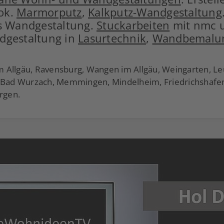
ok.
Marmorputz
,
Kalkputz-Wandgestaltung
s Wandgestaltung.
Stuckarbeiten
mit nmc u
dgestaltung in
Lasurtechnik
,
Wandbemalu
Allgäu, Ravensburg, Wangen im Allgäu, Weingarten, Leutk
, Bad Wurzach, Memmingen, Mindelheim, Friedrichshafe
rgen.