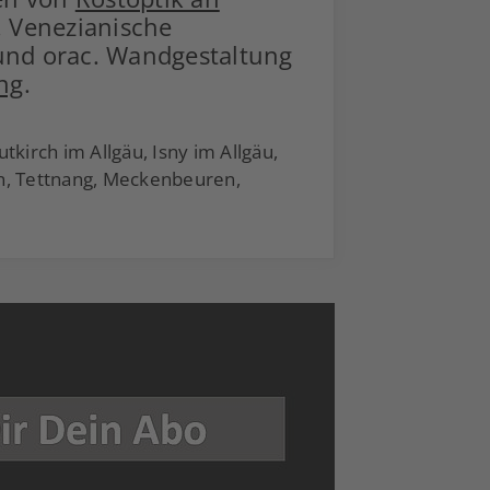
. Venezianische
nd orac. Wandgestaltung
ng
.
irch im Allgäu, Isny im Allgäu,
n, Tettnang, Meckenbeuren,