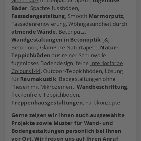
GlamTrace
Büttenpapiertapete,
fugenlose
Bäder
, Spachtelfussböden,
Fassadengestaltung
, Smooth
Marmorputz
,
Fassadenrenovierung, Wohngesundheit durch
atmende Wände
, Betonputz,
Wandgestaltungen in Betonoptik
[&]
Betonlook,
GlamPure
Naturtapete,
Natur-
Teppichböden
aus reiner Schurwolle,
fugenloses Bodendesign, feine
Interiorfarbe
Colours144
, Outdoor-Teppichböden, Lösung
für
Raumakustik
, Badgestaltungen ohne
Fliesen mit Mikrozement,
Wandbeschriftung
,
fleckenfreie Teppichböden,
Treppenhausgestaltungen
, Farbkonzepte.
Gerne zeigen wir Ihnen auch ausgewählte
Projekte sowie Muster für Wand- und
Bodengestaltungen persönlich bei Ihnen
vor Ort. Wir freuen uns auf Ihren Anruf