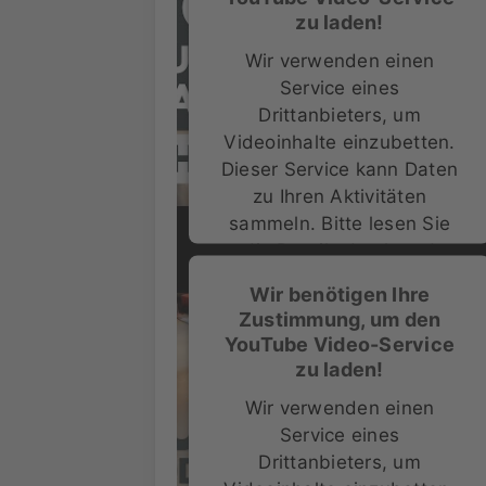
zu laden!
Wir verwenden einen
Service eines
Drittanbieters, um
Videoinhalte einzubetten.
Dieser Service kann Daten
zu Ihren Aktivitäten
sammeln. Bitte lesen Sie
die Details durch und
stimmen Sie der Nutzung
Wir benötigen Ihre
des Service zu, um dieses
Zustimmung, um den
Video anzusehen.
YouTube Video-Service
zu laden!
Mehr Informationen
Wir verwenden einen
Service eines
Akzeptieren
Drittanbieters, um
powered by
Usercentrics