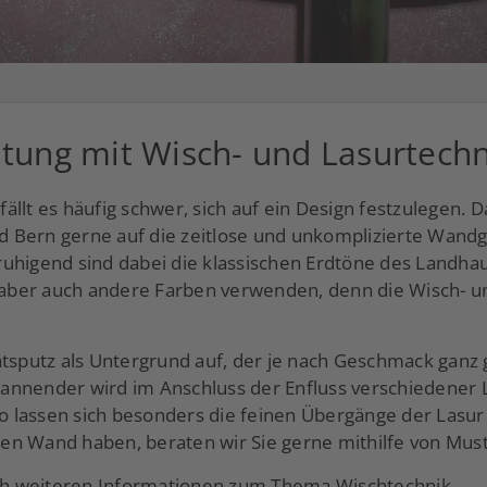
tung mit Wisch- und Lasurtechn
ällt es häufig schwer, sich auf ein Design festzulegen.
und Bern gerne auf die zeitlose und unkomplizierte Wand
uhigend sind dabei die klassischen Erdtöne des Landha
h aber auch andere Farben verwenden, denn die Wisch- u
tsputz als Untergrund auf, der je nach Geschmack ganz gl
nnender wird im Anschluss der Enfluss verschiedener Li
 so lassen sich besonders die feinen Übergänge der Lasu
eten Wand haben, beraten wir Sie gerne mithilfe von Mus
h weiteren Informationen zum Thema Wischtechnik.