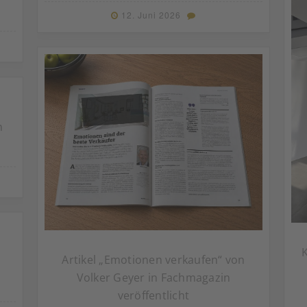
12. Juni 2026
n
Artikel „Emotionen verkaufen“ von
Volker Geyer in Fachmagazin
veröffentlicht