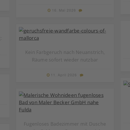
16. Mai 2026
:
Kein Farbgeruch nach Neuanstrich,
Räume sofort wieder nutzbar
11. April 2026
Fugenloses Badezimmer mit Dusche