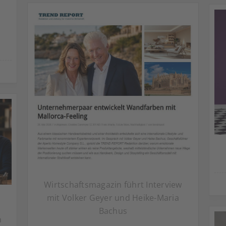
Wirtschaftsmagazin führt Interview
mit Volker Geyer und Heike-Maria
Bachus
n