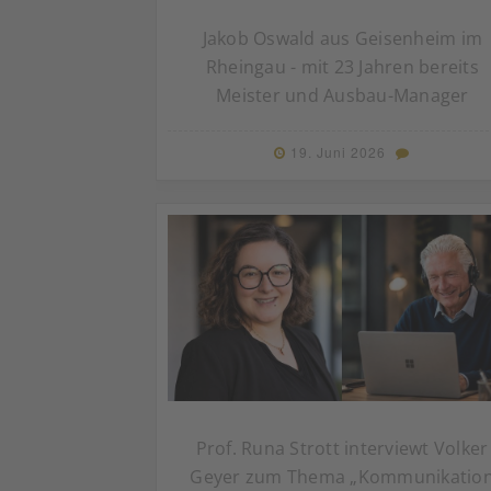
Jakob Oswald aus Geisenheim im
Rheingau - mit 23 Jahren bereits
Meister und Ausbau-Manager
19. Juni 2026
Prof. Runa Strott interviewt Volker
Geyer zum Thema „Kommunikatio