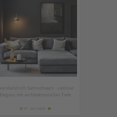
andanstrich Samtschwarz - zeitlose
Eleganz mit architektonischer Tiefe
07. Juli 2026