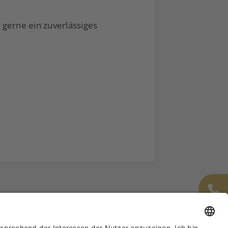
 gerne ein zuverlässiges
ich
Made with ♥ in Wiesbaden