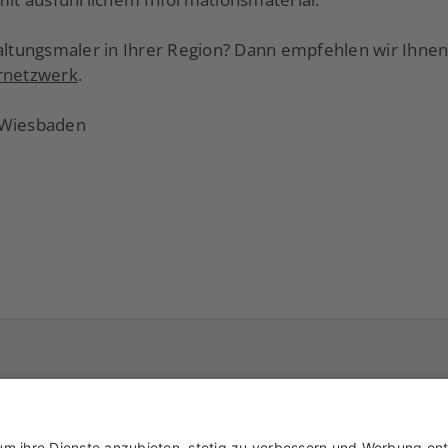
taltungsmaler in Ihrer Region? Dann empfehlen wir Ihnen
rnetzwerk
.
 Wiesbaden
e
Markenpartner
Partnerbetrieb werden
Impressum
Datenschutz
Login-Bere