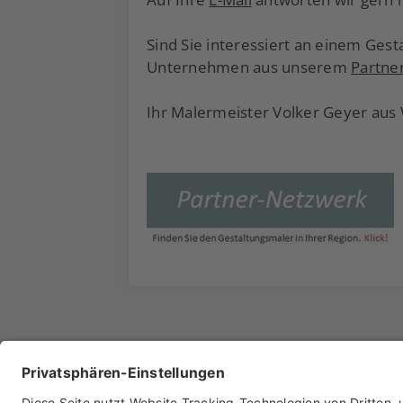
Sind Sie interessiert an einem Ges
Unternehmen aus unserem
Partne
Ihr Malermeister Volker Geyer aus
Archiv
Liebeserklärung
Chronik
Vorträge
Press