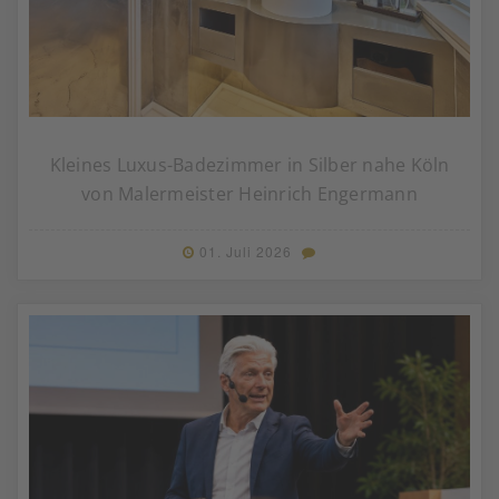
Kleines Luxus-Badezimmer in Silber nahe Köln
von Malermeister Heinrich Engermann
01. Juli 2026