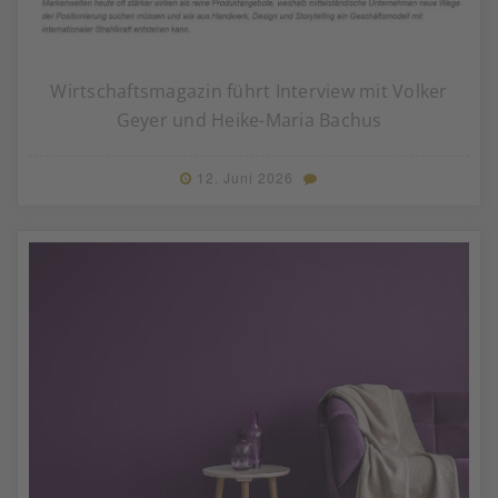
Wirtschaftsmagazin führt Interview mit Volker
Geyer und Heike-Maria Bachus
12. Juni 2026