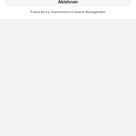
Die Verwandlung einer funktionalen Betonsäule
zum Design-Bauteil
10. Mai 2026
30 Jahre Maler Becker GmbH in Burghaun bei
Hünfeld
04. Mai 2026
Verwandlung Gäste-WC in Hamburg: Große
Wirkung auf kleinem Raum