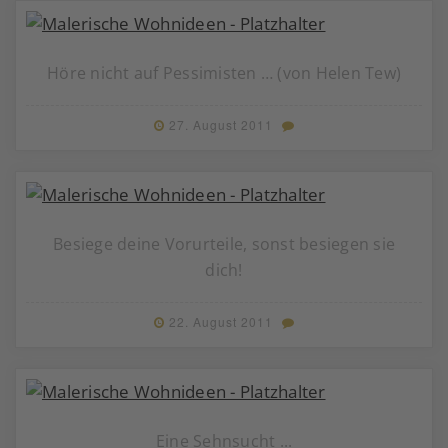
Höre nicht auf Pessimisten … (von Helen Tew)
27. August 2011
Besiege deine Vorurteile, sonst besiegen sie
dich!
22. August 2011
Eine Sehnsucht ...