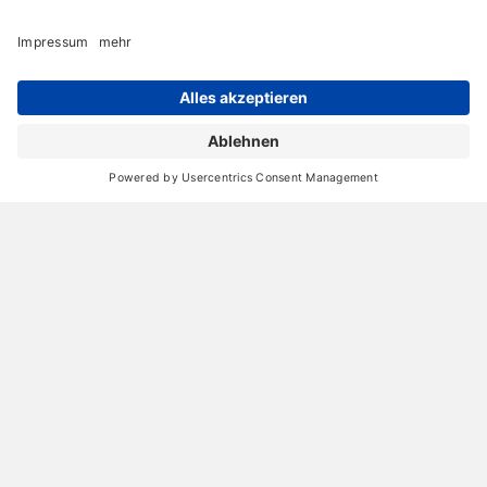
26. Februar 2026
Poolhaus-Wellnessoase nahe Augsburg,
umgesetzt von Michael Schiwek
Raumgestaltung
19. Februar 2026
Bei Köln: Wände eines Treppenhaus-Kubus in
Echtmetall-Silber gestaltet
16. Januar 2026