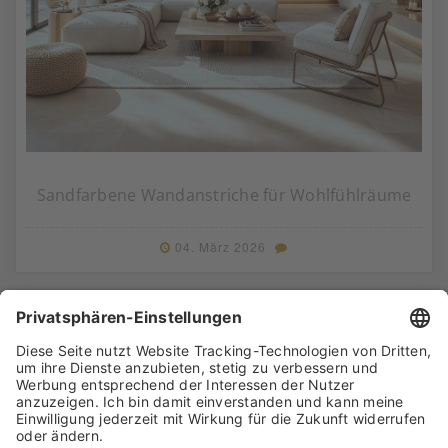
Sandfarbene Wandanstriche für Wohlfühlräume
04. März 2026
Betonoptik-Wände mit Charakter – Die neue
Eingangshalle der Milei GmbH in Leutkirch im
Allgäu