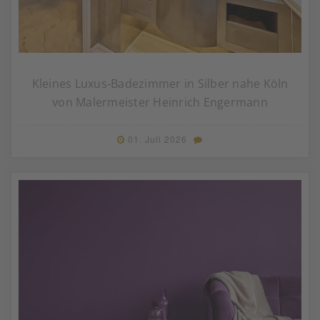
Kleines Luxus-Badezimmer in Silber nahe Köln
von Malermeister Heinrich Engermann
01. Juli 2026