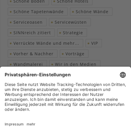
Schöne Böden
Schöne Hotels
Schöne Tapetenwände
Schöne Wände
Serviceoasen
Servicewüsten
SINNreich zitiert
Strategie
Verrückte Wände und mehr...
VIP
Vorher & Nachher
Vorträge
Wandmalerei
Wir in den Medien
Wohngesundheit
Archiv
Liebeserklärung
Chronik
Vorträge
Presse
Markenpartner
Partnerbetrieb werden
Impressum
Datenschutz
Login-Bereich