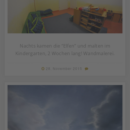
Nachts kamen die “Elfen” und malten im
Kindergarten, 2 Wochen lang! Wandmalerei.
28. November 2015