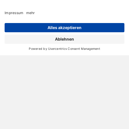
Archiv
Liebeserklärung
Chronik
Vorträge
Presse
Markenpartner
Partnerbetrieb werden
Impressum
Datenschutz
Login-Bereich