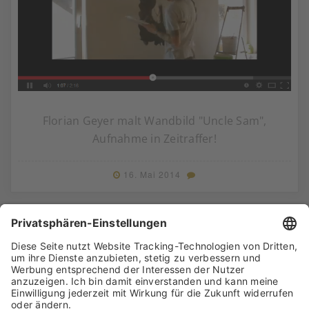
Florian Geyer malt Wandbild "Uncle Sam",
Aufnahme in Zeitraffer!
16. Mai 2014
Mehr Beiträge laden