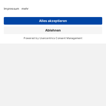
11. April 2026
Sandfarbene Wandanstriche für Wohlfühlräume
04. März 2026
Archiv
Liebeserklärung
Chronik
Vorträge
Presse
Markenpartner
Partnerbetrieb werden
Impressum
Datenschutz
Login-Bereich