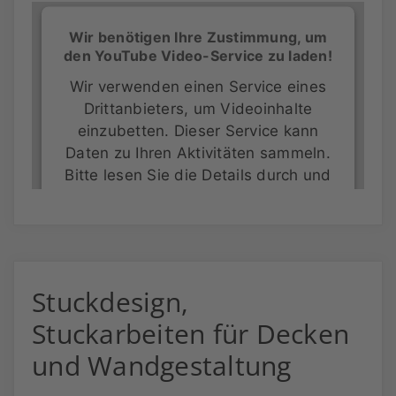
Wir benötigen Ihre Zustimmung, um
den YouTube Video-Service zu laden!
Wir verwenden einen Service eines
Drittanbieters, um Videoinhalte
einzubetten. Dieser Service kann
Daten zu Ihren Aktivitäten sammeln.
Bitte lesen Sie die Details durch und
stimmen Sie der Nutzung des
Service zu, um dieses Video
anzusehen.
Mehr Informationen
Stuckdesign,
Stuckarbeiten für Decken
Akzeptieren
und Wandgestaltung
powered by
Usercentrics Consent
Management Platform