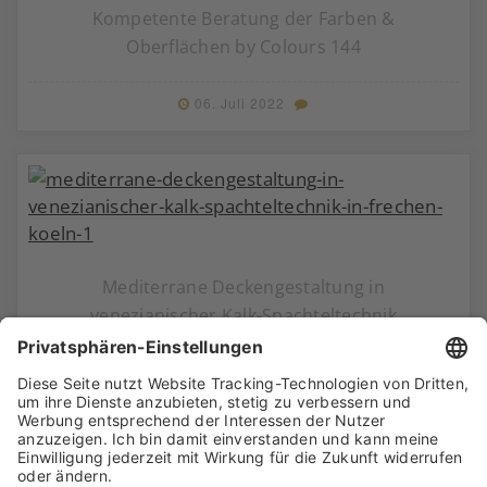
Kompetente Beratung der Farben &
Oberflächen by Colours 144
06. Juli 2022
Mediterrane Deckengestaltung in
venezianischer Kalk-Spachteltechnik
20. Juni 2022