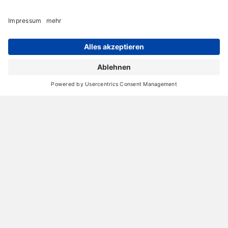
Erdiger Ton aus der Natur: No. 801 HOUSE OF
PROVENCE
11. Juni 2022
Archiv
Liebeserklärung
Chronik
Vorträge
Presse
Markenpartner
Partnerbetrieb werden
Impressum
Datenschutz
Login-Bereich