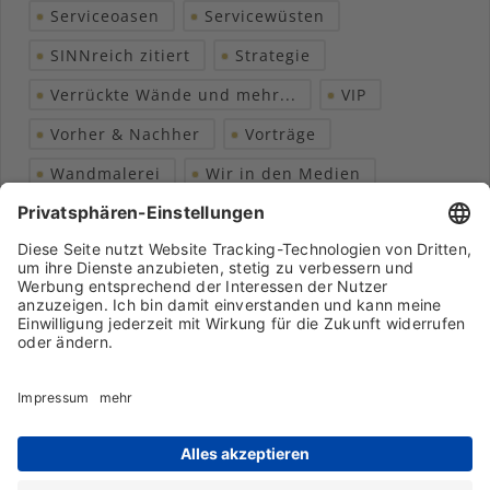
Serviceoasen
Servicewüsten
SINNreich zitiert
Strategie
Verrückte Wände und mehr...
VIP
Vorher & Nachher
Vorträge
Wandmalerei
Wir in den Medien
Wohngesundheit
Archiv
Liebeserklärung
Chronik
Vorträge
Presse
Markenpartner
Partnerbetrieb werden
Impressum
Datenschutz
Login-Bereich