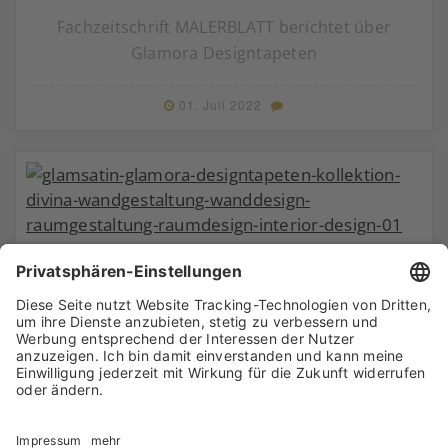
Fachzeitschrift MALERBLATT berichtet über
Glamora Designtapeten
01. Juli 2022
NEU: GlamSatin, die perlmuttartige
Wandbekleidung von GLAMORA
04. Juni 2022