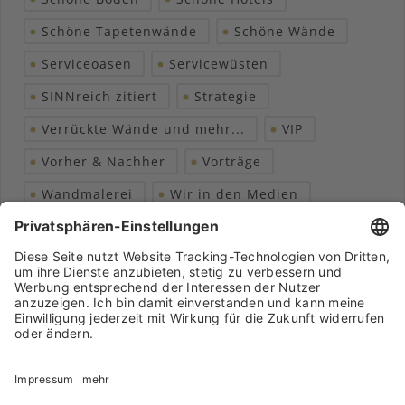
Schöne Tapetenwände
Schöne Wände
Serviceoasen
Servicewüsten
SINNreich zitiert
Strategie
Verrückte Wände und mehr...
VIP
Vorher & Nachher
Vorträge
Wandmalerei
Wir in den Medien
Wohngesundheit
Archiv
Liebeserklärung
Chronik
Vorträge
Presse
Markenpartner
Partnerbetrieb werden
Impressum
Datenschutz
Login-Bereich