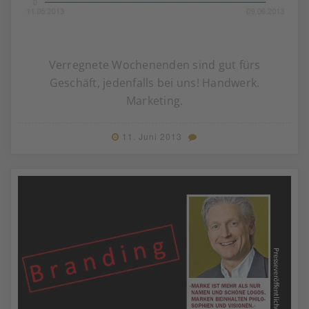
Verregnete Wochenenden sind gut fürs
Geschäft, jedenfalls bei uns! Handwerk.
Marketing.
11. Juni 2013