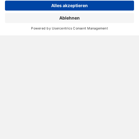
Unglaublich: Fremde Menschen veranstalten
„Fernsehabend“ vor unseren Internetseiten
27. August 2011
"Ich liebe den Kunden 2.0" - Heike Eberle führte
mit mir ein Interview
25. Februar 2011
"Marketing wie aus dem Malerbuch" – Ein