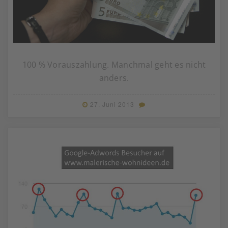
100 % Vorauszahlung. Manchmal geht es nicht
anders.
27. Juni 2013