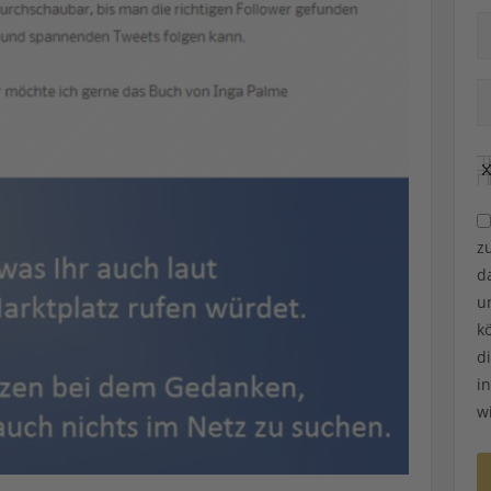
z
d
u
k
d
i
w