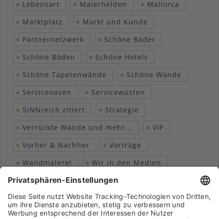
Lebensart
Malerhelden
Mallorca
Marktplatz
Markt und Kunde
Partnernetzwerk
Schöne Bäder
Schöne Böden
Schöne Hotels
Schöne Tapetenwände
Schöne Wände
Serviceoasen
Servicewüsten
SINNreich zitiert
Strategie
Verrückte Wände und mehr...
VIP
Vorher & Nachher
Vorträge
Wandmalerei
Wir in den Medien
Wohngesundheit