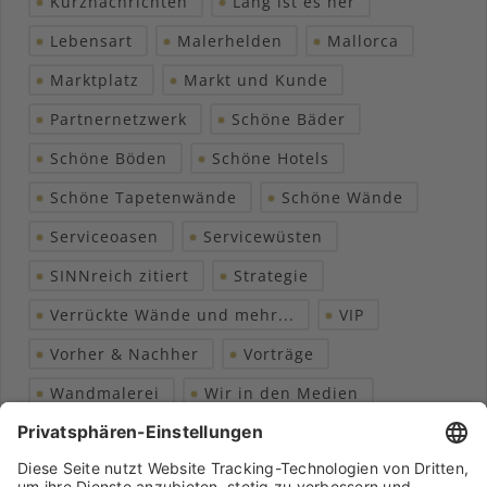
Kurznachrichten
Lang ist es her
Lebensart
Malerhelden
Mallorca
Marktplatz
Markt und Kunde
Partnernetzwerk
Schöne Bäder
Schöne Böden
Schöne Hotels
Schöne Tapetenwände
Schöne Wände
Serviceoasen
Servicewüsten
SINNreich zitiert
Strategie
Verrückte Wände und mehr...
VIP
Vorher & Nachher
Vorträge
Wandmalerei
Wir in den Medien
Wohngesundheit