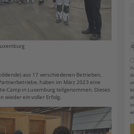
 Luxemburg
z
bildende) aus 17 verschiedenen Betrieben,
d
artnerbetriebe, haben im März 2023 eine
u
nte-Camp in Luxemburg teilgenommen. Dieses
k
n wieder ein voller Erfolg.
d
i
w