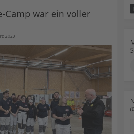
e-Camp war ein voller
rz 2023
M
N
(