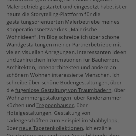
Malerbetrieb gestartet und eingesetzt habe, ist er
heute die Storytelling-Plattform für die
gestaltungsorientierten Malerbetriebe meines
Kooperationsnetzwerkes „Malerische
Wohnideen“. Im Blog schreibe ich über schöne
Wandgestaltungen meiner Partnerbetriebe mit
vielen visuellen Anregungen, interessanten Ideen
und zahlreichen Informationen für Bauherren,
Architekten, Innenarchitekten und andere an
schönem Wohnen interessierte Menschen. Ich
schreibe über
schöne Bodengestaltungen
, über
die
fugenlose Gestaltung von Traumbädern
, über
Wohnzimmergestaltungen
, über
Kinderzimmer
,
Küchen und
Treppenhäuser
, über
Hotelgestaltungen
, Gestaltung von
Ladengeschäften zum Beispiel im
Shabbylook
,
über
neue Tapetenkollektionen
, ich erzähle
Geschichten von und
über Auszubildende
aber