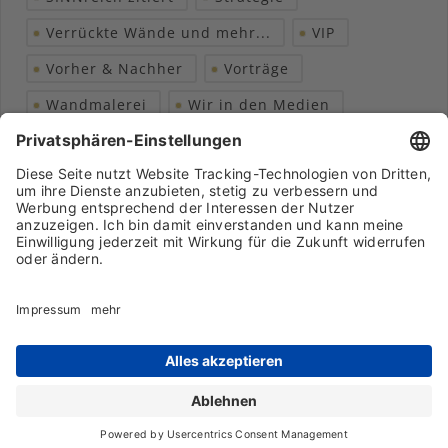
Verrückte Wände und mehr...
VIP
Vorher & Nachher
Vorträge
Wandmalerei
Wir in den Medien
Wohngesundheit
Archiv
Liebeserklärung
Chronik
Vorträge
Presse
Markenpartner
Partnerbetrieb werden
Impressum
Datenschutz
Login-Bereich