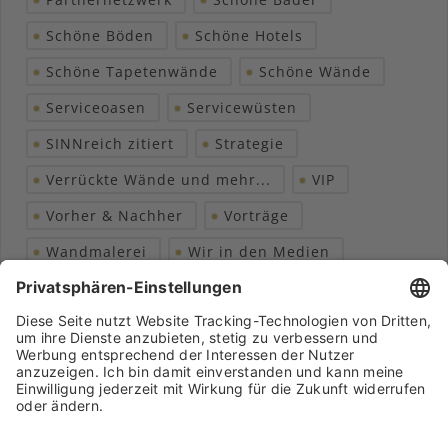
Schöne Böden
Schöne Hotels
Schöne Tapetenwände
Schöne Wände
Serviceoasen
Servicewüsten
SINNreich zitiert
Strategie
Verrückte Wände und mehr...
VIP
Vorher & Nachher
Vorträge
Wandmalerei
Wir in den Medien
Wohngesundheit
Archiv
Liebeserklärung
Chronik
Vorträge
Presse