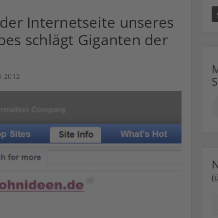
 der Internetseite unseres
bes schlägt Giganten der
M
i 2012
N
(