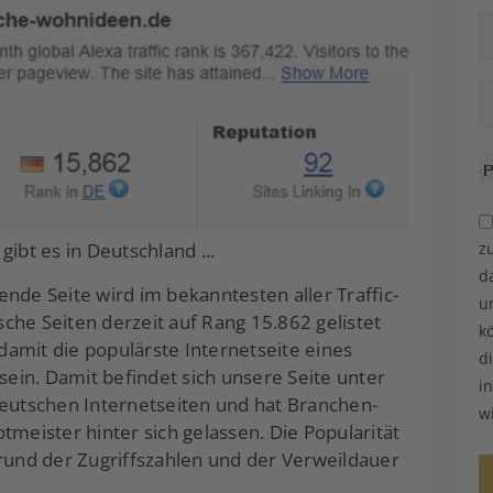
z
ibt es in Deutschland ...
d
nde Seite wird im bekanntesten aller Traffic-
u
che Seiten derzeit auf Rang 15.862 gelistet
k
 damit die populärste Internetseite eines
d
in. Damit befindet sich unsere Seite unter
i
deutschen Internetseiten und hat Branchen-
w
tmeister hinter sich gelassen. Die Popularität
grund der Zugriffszahlen und der Verweildauer