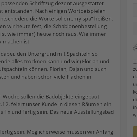
passenden Schriftzug dezent ausgestattet
rst entstanden. Nach einigen Wortbeispielen
entschieden, die Worte sollen „my spa“ heißen,
gen wir heute fest, die Schablonenbestellung
ist wie immer) heute noch raus. Wie immer
 machen ist.
 dabei, den Untergrund mit Spachteln so
de alles trocknen kann und wir (Florian und
fspachteln können. Florian, Dajan und auch
z
isten und haben schon viele Flächen in
d
u
k
 Woche sollen die Badobjekte eingebaut
d
12. feiert unser Kunde in diesen Räumen ein
i
s fix und fertig sein. Das neue Ausstellungsbad
w
fertig sein. Möglicherweise müssen wir Anfang