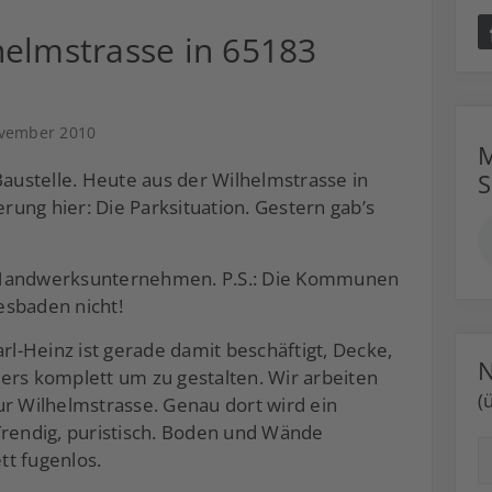
helmstrasse in 65183
ovember 2010
M
Baustelle. Heute aus der Wilhelmstrasse in
ung hier: Die Parksituation. Gestern gab’s
 Handwerksunternehmen. P.S.: Die Kommunen
esbaden nicht!
arl-Heinz ist gerade damit beschäftigt, Decke,
N
s komplett um zu gestalten. Wir arbeiten
(
ur Wilhelmstrasse. Genau dort wird ein
Trendig, puristisch. Boden und Wände
tt fugenlos.