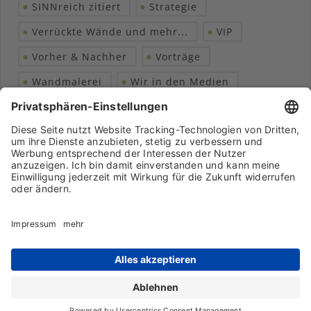
SINNreich zitiert
Strategie
Verrückte Wände und mehr...
VIP
Vorher & Nachher
Vorträge
Wandmalerei
Wir in den Medien
Wohngesundheit
Archiv
Liebeserklärung
Chronik
Vorträge
Presse
Markenpartner
Partnerbetrieb werden
Impressum
Datenschutz
Login-Bereich