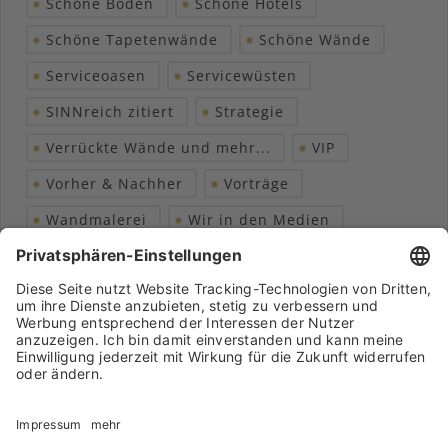
Schöne Böden
Schöne Hotels
Schöne Tapetenwände
Schöne Wände
Serviceoasen
Servicewüsten
SINNreich zitiert
Strategie
Verrückte Wände und mehr...
VIP
Vorher & Nachher
Vorträge
Wandmalerei
Wir in den Medien
Wohngesundheit
Archiv
Liebeserklärung
Chronik
Vorträge
Presse
Markenpartner
Partnerbetrieb werden
Impressum
Datenschutz
Login-Bereich