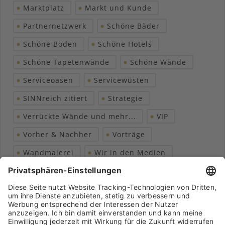
Marktplatz
Markt und Kunde
Partnernetzwerk
Schöne Bäder
Schöne Böden
Schöne Hotels
Schöne Tapetenwände
Schöne Wände
Serviceoasen
Servicewüsten
SINNreich zitiert
Strategie
Verrückte Wände und mehr...
VIP
Vorher & Nachher
Vorträge
Wandmalerei
Wir in den Medien
Wohngesundheit