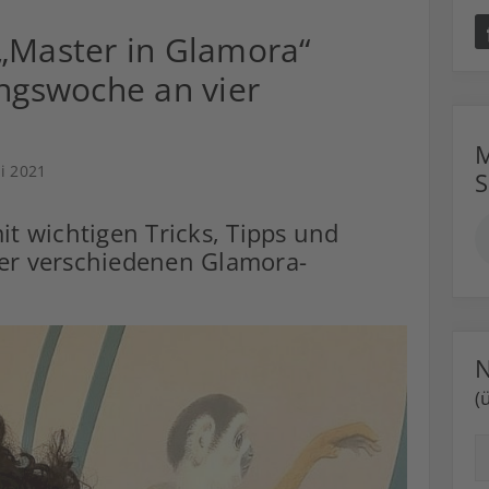
„Master in Glamora“
ingswoche an vier
M
ni 2021
t wichtigen Tricks, Tipps und
der verschiedenen Glamora-
N
(