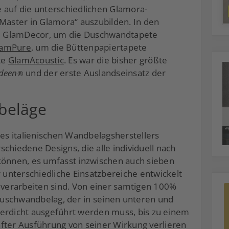
 auf die unterschiedlichen Glamora-
„Master in Glamora“ auszubilden. In den
ete GlamDecor, um die Duschwandtapete
lamPure
, um die Büttenpapiertapete
te
GlamAcoustic
. Es war die bisher größte
deen
und der erste Auslandseinsatz der
®
beläge
des italienischen Wandbelagsherstellers
chiedene Designs, die alle individuell nach
nnen, es umfasst inzwischen auch sieben
r unterschiedliche Einsatzbereiche entwickelt
u verarbeiten sind. Von einer samtigen 100%
uschwandbelag, der in seinen unteren und
serdicht ausgeführt werden muss, bis zu einem
fter Ausführung von seiner Wirkung verlieren