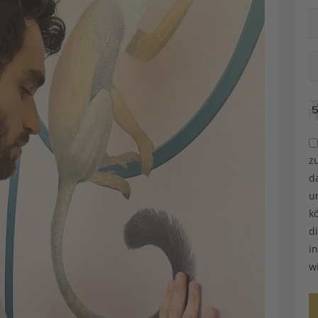
z
d
u
k
d
i
w