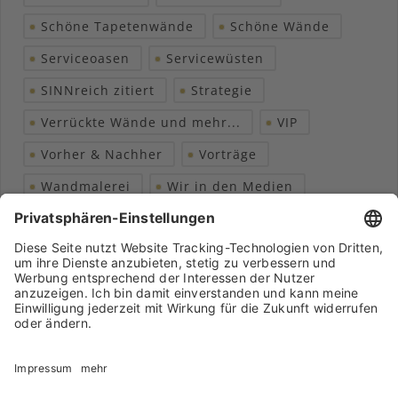
Schöne Tapetenwände
Schöne Wände
Serviceoasen
Servicewüsten
SINNreich zitiert
Strategie
Verrückte Wände und mehr...
VIP
Vorher & Nachher
Vorträge
Wandmalerei
Wir in den Medien
Wohngesundheit
Archiv
Liebeserklärung
Chronik
Vorträge
Presse
Markenpartner
Partnerbetrieb werden
Impressum
Datenschutz
Login-Bereich