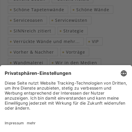
Schöne Tapetenwände
Schöne Wände
Serviceoasen
Servicewüsten
SINNreich zitiert
Strategie
Verrückte Wände und mehr...
VIP
Vorher & Nachher
Vorträge
Wandmalerei
Wir in den Medien
Wohngesundheit
Archiv
Liebeserklärung
Chronik
Vorträge
Presse
Markenpartner
Partnerbetrieb werden
Impressum
Datenschutz
Login-Bereich