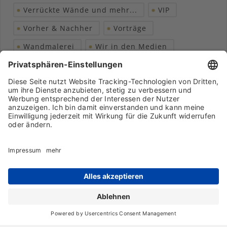
Verrückte Wände und mehr...
VIP
Vorher & Nachher
Vorträge
Wandmalerei
Wir in den Medien
Wohngesundheit
Archiv
Liebeserklärung
Chronik
Vorträge
Presse
Markenpartner
Partnerbetrieb werden
Impressum
Datenschutz
Login-Bereich